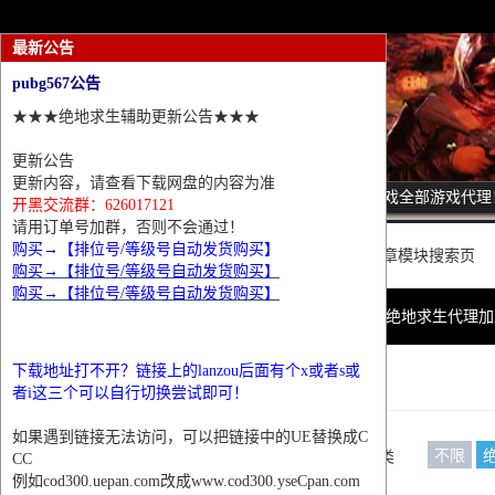
最新公告
pubg567公告
★★★绝地求生辅助更新公告★★★
更新公告
更新内容，请查看下载网盘的内容为准
诚招热门游戏全部游戏代理
开黑交流群：626017121
请用订单号加群，否则不会通过！
购买→【排位号/等级号自动发货购买】
这里是普通文章模块搜索页
购买→【排位号/等级号自动发货购买】
购买→【排位号/等级号自动发货购买】
网站首页
绝地求生代理加
下载地址打不开？链接上的lanzou后面有个x或者s或
条件筛选
者i这三个可以自行切换尝试即可！
如果遇到链接无法访问，可以把链接中的UE替换成C
不限
栏目分类
CC
例如cod300.uepan.com改成www.cod300.yseCpan.com