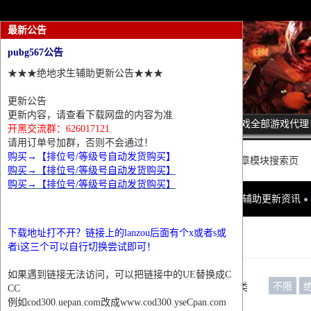
最新公告
pubg567公告
★★★绝地求生辅助更新公告★★★
更新公告
更新内容，请查看下载网盘的内容为准
诚招热门游戏全部游戏代理
开黑交流群：626017121
请用订单号加群，否则不会通过！
购买→【排位号/等级号自动发货购买】
这里是普通文章模块搜索页
购买→【排位号/等级号自动发货购买】
购买→【排位号/等级号自动发货购买】
网站首页
辅助更新资讯
下载地址打不开？链接上的lanzou后面有个x或者s或
条件筛选
者i这三个可以自行切换尝试即可！
如果遇到链接无法访问，可以把链接中的UE替换成C
不限
栏目分类
CC
例如cod300.uepan.com改成www.cod300.yseCpan.com