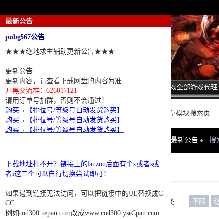
最新公告
pubg567公告
★★★绝地求生辅助更新公告★★★
更新公告
更新内容，请查看下载网盘的内容为准
诚招热门游戏全部游戏代理
开黑交流群：626017121
请用订单号加群，否则不会通过！
购买→【排位号/等级号自动发货购买】
这里是普通文章模块搜索页
购买→【排位号/等级号自动发货购买】
购买→【排位号/等级号自动发货购买】
网站首页
最新公告
搜
下载地址打不开？链接上的lanzou后面有个x或者s或
条件筛选
者i这三个可以自行切换尝试即可！
如果遇到链接无法访问，可以把链接中的UE替换成C
不限
栏目分类
CC
例如cod300.uepan.com改成www.cod300.yseCpan.com