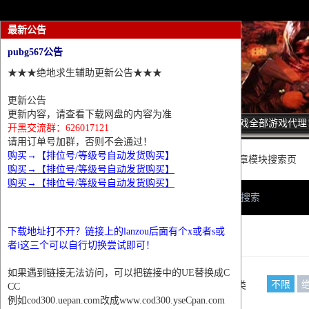
最新公告
pubg567公告
★★★绝地求生辅助更新公告★★★
更新公告
更新内容，请查看下载网盘的内容为准
诚招热门游戏全部游戏代理
开黑交流群：626017121
请用订单号加群，否则不会通过！
购买→【排位号/等级号自动发货购买】
这里是普通文章模块搜索页
购买→【排位号/等级号自动发货购买】
购买→【排位号/等级号自动发货购买】
网站首页
搜索
下载地址打不开？链接上的lanzou后面有个x或者s或
条件筛选
者i这三个可以自行切换尝试即可！
如果遇到链接无法访问，可以把链接中的UE替换成C
不限
栏目分类
CC
例如cod300.uepan.com改成www.cod300.yseCpan.com