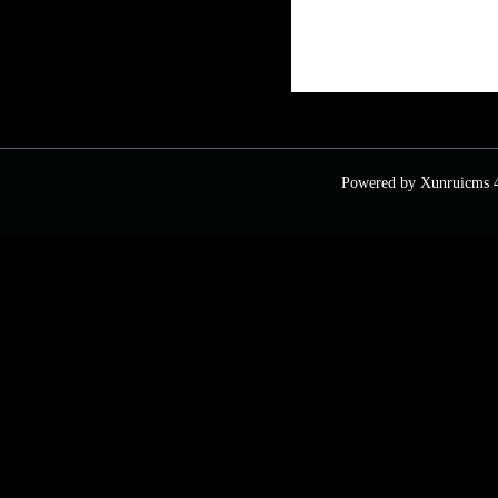
Powered by
Xunruicms
4