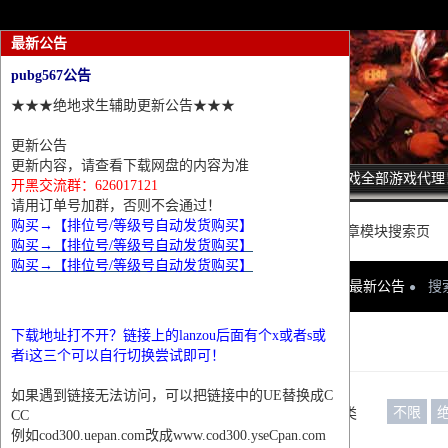
最新公告
pubg567公告
★★★绝地求生辅助更新公告★★★
更新公告
更新内容，请查看下载网盘的内容为准
诚招热门游戏全部游戏代理
开黑交流群：626017121
请用订单号加群，否则不会通过！
购买→【排位号/等级号自动发货购买】
这里是普通文章模块搜索页
购买→【排位号/等级号自动发货购买】
购买→【排位号/等级号自动发货购买】
网站首页
最新公告
搜
下载地址打不开？链接上的lanzou后面有个x或者s或
条件筛选
者i这三个可以自行切换尝试即可！
如果遇到链接无法访问，可以把链接中的UE替换成C
不限
栏目分类
CC
例如cod300.uepan.com改成www.cod300.yseCpan.com