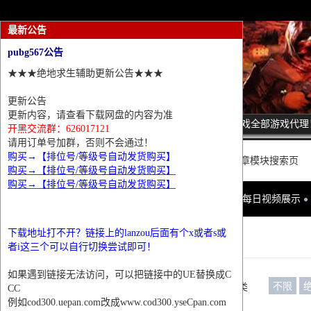
最新公告
pubg567公告
★★★绝地求生辅助更新公告★★★
更新公告
更新内容，请查看下载网盘的内容为准
诚招热门游戏全部游戏代理
开黑交流群：626017121
请用订单号加群，否则不会通过！
购买→【排位号/等级号自动发货购买】
这里是普通文章模块搜索页
购买→【排位号/等级号自动发货购买】
购买→【排位号/等级号自动发货购买】
网站首页
每日视频展示
下载地址打不开？链接上的lanzou后面有个x或者s或
条件筛选
者i这三个可以自行切换尝试即可！
如果遇到链接无法访问，可以把链接中的UE替换成C
不限
栏目分类
CC
例如cod300.uepan.com改成www.cod300.yseCpan.com