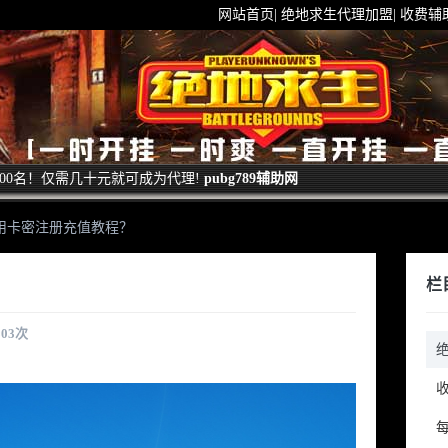
网站首页
|
绝地求生代理加盟
|
收费辅
00名！仅需几十元就可成为代理!
pubg789辅助网
用卡密注册充值教程？
栏
303
次