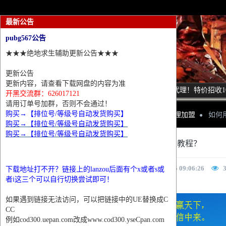
最新公告
pubg567公告
★★★绝地求生辅助更新公告★★★
更新公告
更新内容，请查看下载网盘的内容为准
诚招热门游戏全部游戏代理！特价招收1
开黑交流群：626017121
请用订单号加群，否则不会通过！
购买→【排位号/等级号自动发货购买】
网站首页
绝地求生代理加盟
如何
购买→【排位号/等级号自动发货购买】
购买→【排位号/等级号自动发货购买】
如何用卡密注册充值教程？
未知
2020-12-15 09:06:26
下载地址打不开？链接上的lanzou后面有个x或者s或
者i这三个可以自行切换尝试即可！
如果遇到链接无法访问，可以把链接中的UE替换成C
CC
例如cod300.uepan.com改成www.cod300.yseCpan.com