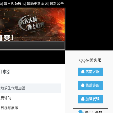
助
|
每日视频展示
|
辅助更新资讯
|
最新公告
|
QQ在线客服
目索引
售前客服
售后客服
绝地求生代理加盟
收费辅助
加盟代理
每日视频展示
购买后进群