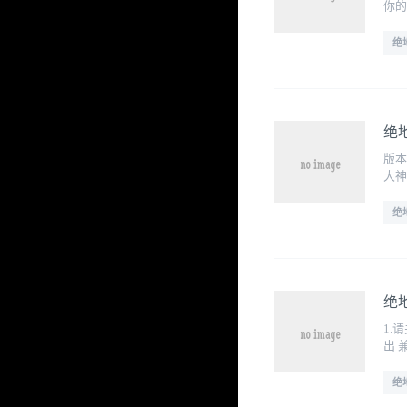
你的
绝
绝
版本
大神
绝
绝地
1.
出 
绝