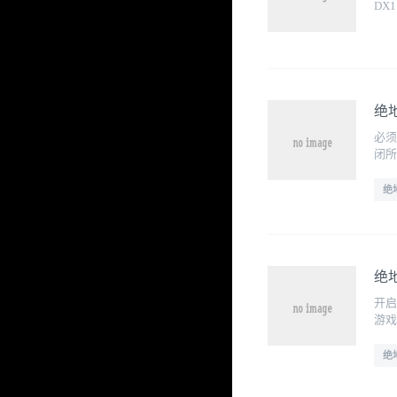
DX
绝
必须
闭所
绝
绝
开启
游戏
绝