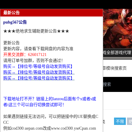
最新公告
pubg567公告
★★★绝地求生辅助更新公告★★★
更新公告
更新内容，请查看下载网盘的内容为准
诚招热门游戏全部游戏代理
开黑交流群：626017121
请用订单号加群，否则不会通过！
购买→【排位号/等级号自动发货购买】
这里是普通文章模块搜索页
购买→【排位号/等级号自动发货购买】
购买→【排位号/等级号自动发货购买】
网站首页
搜索
下载地址打不开？链接上的lanzou后面有个x或者s或
条件筛选
者i这三个可以自行切换尝试即可！
如果遇到链接无法访问，可以把链接中的UE替换成C
不限
栏目分类
CC
例如cod300.uepan.com改成www.cod300.yseCpan.com