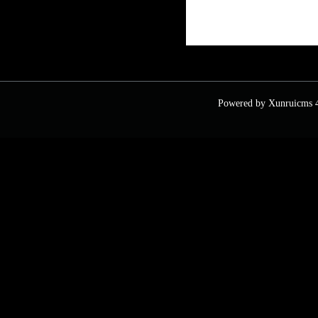
Powered by
Xunruicms
4