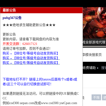
最新公告
pubg567公告
★★★绝地求生辅助更新公告★★★
更新公告
更新内容，请查看下载网盘的内容为准
诚招热门游戏全部游戏代理
开黑交流群：626017121
请用订单号加群，否则不会通过！
购买→【排位号/等级号自动发货购买】
这里是普通文章模块搜索页
购买→【排位号/等级号自动发货购买】
购买→【排位号/等级号自动发货购买】
网站首页
收费辅助
搜
下载地址打不开？链接上的lanzou后面有个x或者s或
条件筛选
者i这三个可以自行切换尝试即可！
如果遇到链接无法访问，可以把链接中的UE替换成C
不限
栏目分类
CC
例如cod300.uepan.com改成www.cod300.yseCpan.com